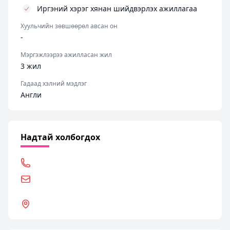
Иргэний хэрэг хянан шийдвэрлэх ажиллагаа
Хуульчийн зөвшөөрөл авсан он
-
Мэргэжлээрээ ажилласан жил
3 жил
Гадаад хэлний мэдлэг
Англи
Надтай холбогдох