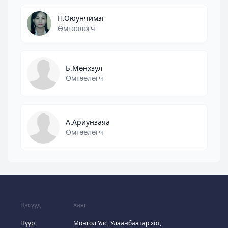
Н.Оюунчимэг
Өмгөөлөгч
Б.Мөнхзул
Өмгөөлөгч
А.Ариунзаяа
Өмгөөлөгч
Цэсүүд
Хаяг
Нүүр
Монгол Улс, Улаанбаатар хот,