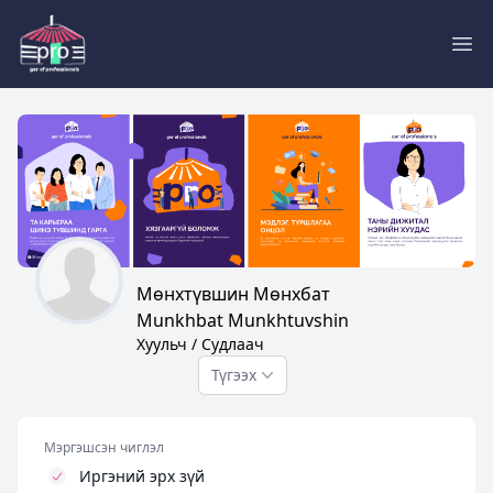
Pro
Мөнхтүвшин Мөнхбат
Munkhbat Munkhtuvshin
Хуульч / Судлаач
Түгээх
Мэргэшсэн чиглэл
Иргэний эрх зүй