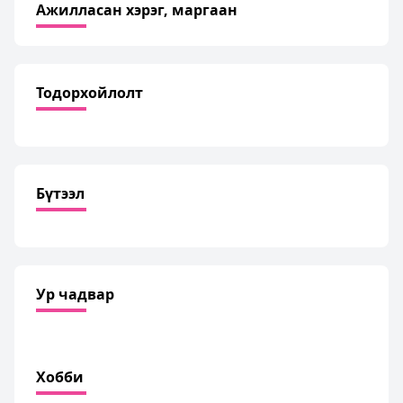
Ажилласан хэрэг, маргаан
Тодорхойлолт
Бүтээл
Ур чадвар
Хобби