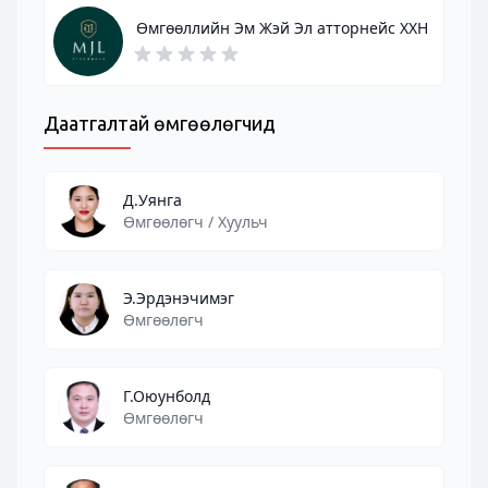
Өмгөөллийн Эм Жэй Эл атторнейс ХХН
Даатгалтай өмгөөлөгчид
Д.Уянга
Өмгөөлөгч / Хуульч
Э.Эрдэнэчимэг
Өмгөөлөгч
Г.Оюунболд
Өмгөөлөгч