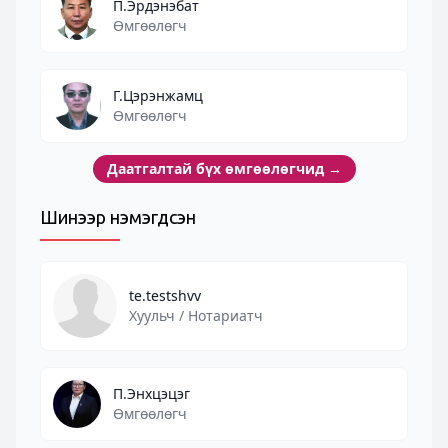
П.Эрдэнэбат
Өмгөөлөгч
Г.Цэрэнжамц
Өмгөөлөгч
Даатгалтай бүх өмгөөлөгчид
→
Шинээр нэмэгдсэн
te.testshvv
Хуульч / Нотариатч
П.Энхцэцэг
Өмгөөлөгч