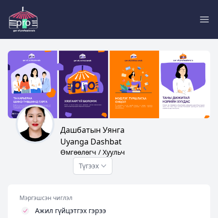
Pro
Дашбатын Уянга
Uyanga Dashbat
Өмгөөлөгч / Хуульч
Түгээх
Мэргэшсэн чиглэл
Ажил гүйцэтгэх гэрээ