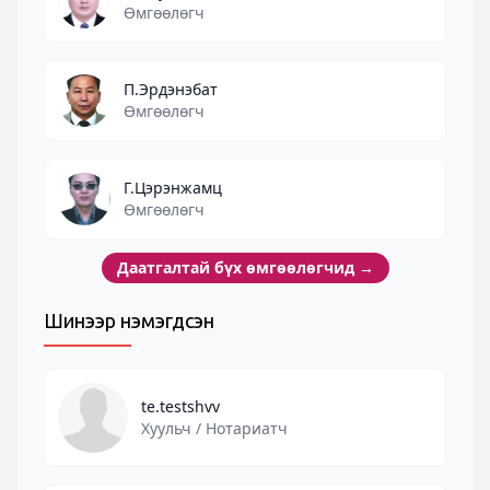
Өмгөөлөгч
П.Эрдэнэбат
Өмгөөлөгч
Г.Цэрэнжамц
Өмгөөлөгч
Даатгалтай бүх өмгөөлөгчид
→
Шинээр нэмэгдсэн
te.testshvv
Хуульч / Нотариатч