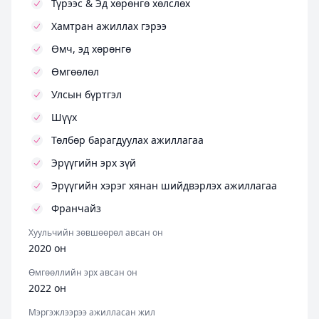
Түрээс & Эд хөрөнгө хөлслөх
Хамтран ажиллах гэрээ
Өмч, эд хөрөнгө
Өмгөөлөл
Улсын бүртгэл
Шүүх
Төлбөр барагдуулах ажиллагаа
Эрүүгийн эрх зүй
Эрүүгийн хэрэг хянан шийдвэрлэх ажиллагаа
Франчайз
Хуульчийн зөвшөөрөл авсан он
2020 он
Өмгөөллийн эрх авсан он
2022 он
Мэргэжлээрээ ажилласан жил