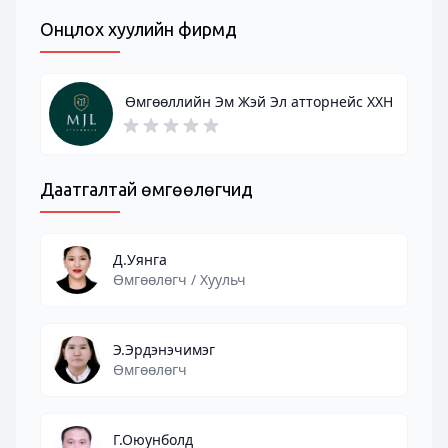
Онцлох хуулийн фирмүүд
Өмгөөллийн Эм Жэй Эл атторнейс ХХН
Даатгалтай өмгөөлөгчид
Д.Уянга
Өмгөөлөгч / Хуульч
Э.Эрдэнэчимэг
Өмгөөлөгч
Г.Оюунболд