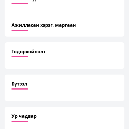
Ажилласан хэрэг, маргаан
Тодорхойлолт
Бүтээл
Ур чадвар