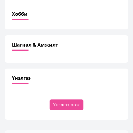
Хобби
Шагнал & Амжилт
Үнэлгээ
Үнэлгээ өгөх