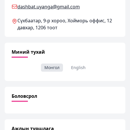
dashbat.uyanga@gmail.com
Сүхбаатар, 9-р хороо, Хойморь оффис, 12
давхар, 1206 тоот
Миний тухай
Монгол
English
Боловсрол
Ажлын туршлага