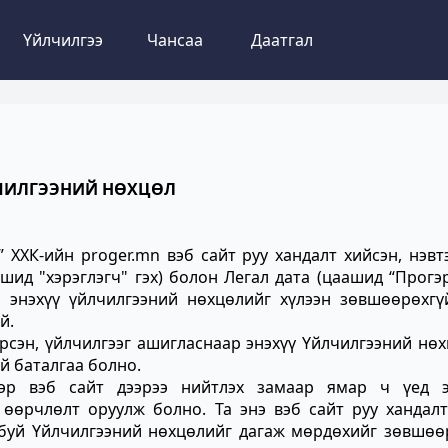
Үйлчилгээ
Чансаа
Даатгал
ЧИЛГЭЭНИЙ НӨХЦӨЛ
 ХХК-ийн proger.mn вэб сайт руу хандалт хийсэн, нэвт
шид "хэрэглэгч" гэх) болон Легал дата (цаашид “Прогэр
ч энэхүү үйлчилгээний нөхцөлийг хүлээн зөвшөөрөхгү
й.
тэрсэн, үйлчилгээг ашигласнаар энэхүү Үйлчилгээний нө
й баталгаа болно.
ээр вэб сайт дээрээ нийтлэх замаар ямар ч үед э
 өөрчлөлт оруулж болно. Та энэ вэб сайт руу хандалт
 буй Үйлчилгээний нөхцөлийг дагаж мөрдөхийг зөвшөө