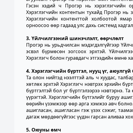
Гэсэн хэдий ч Прогэр нь хэрэглэгчийн ор
Хэрэглэгчийн контентын тухайд Прогэр нь з
Хэрэглэгчийн контенттой холбоотой ямар
орноосоо өөр гадаад улс дахь системд хадгал
3. Үйлчилгээний шинэчлэлт, өөрчлөлт
Прогэр нь урьдчилсан мэдэгдэлгүйгээр Үйлчил
эсвэл бүрмөсөн зогсоох эрхтэй. Үйлчилгээ
Хэрэглэгч болон гуравдагч этгээдийн өмнө ха
4. Хэрэглэгчийн бүртгэл, нууц үг, аюулгүй
Та олон нийтэд нээлттэй аль ч хуудас, талба
хөтлөх эрхтэй Хэрэглэгч нэвтрэх эрхийн бүрт
бүртгэлтэй бол уг бүртгэлээрээ нэвтэрнэ. Та
үүрэгтэй. Хэрэглэгчийн бүтгэлийг буруу аш
өөрийн үзэмжээр өөр арга хэмжээ авч болно.
ашигласан, ашигласан гэж үзэх сэжиг, таамаг
дагаж мөрдөөгүйгээс үүдэн гарсан аливаа хо
5. Оюуны өмч