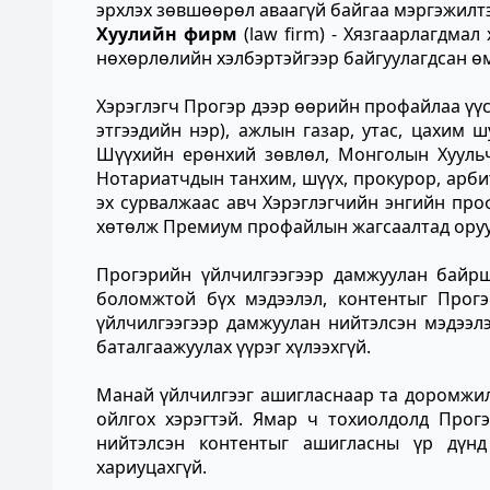
эрхлэх зөвшөөрөл аваагүй байгаа мэргэжилт
Хуулийн фирм
(law firm) - Хязгаарлагдма
нөхөрлөлийн хэлбэртэйгээр байгуулагдсан 
Хэрэглэгч Прогэр дээр өөрийн профайлаа үүсг
этгээдийн нэр), ажлын газар, утас, цахим
Шүүхийн ерөнхий зөвлөл, Монголын Хууль
Нотариатчдын танхим, шүүх, прокурор, арби
эх сурвалжаас авч Хэрэглэгчийн энгийн про
хөтөлж Премиум профайлын жагсаалтад оруу
Прогэрийн үйлчилгээгээр дамжуулан байрш
боломжтой бүх мэдээлэл, контентыг Прог
үйлчилгээгээр дамжуулан нийтэлсэн мэдээлэ
баталгаажуулах үүрэг хүлээхгүй.
Манай үйлчилгээг ашигласнаар та доромжил
ойлгох хэрэгтэй. Ямар ч тохиолдолд Прогэ
нийтэлсэн контентыг ашигласны үр дүнд
хариуцахгүй.