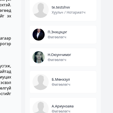
хтэй.
te.testshvv
бөгөөд
Хуульч / Нотариатч
йг эх
П.Энхцэцэг
Өмгөөлөгч
аагаар
рогэр
Н.Оюунчимэг
Өмгөөлөгч
үсгэж,
сайтад
риуцах
Б.Мөнхзул
 эсвэл
Өмгөөлөгч
рөлгүй
эсгийг
А.Ариунзаяа
Өмгөөлөгч