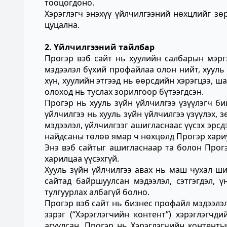
тооцогдоно.
Хэрэглэгч энэхүү үйлчилгээний нөхцлийг зө
цуцална.
2. Үйлчилгээний тайлбар
Прогэр вэб сайт нь хуулийн салбарын мэрг
мэдээлэл бүхий профайлаа олон нийт, хууль 
хүн, хуулийн этгээд нь өөрсдийн хэрэгцээ, 
олоход нь туслах зорилгоор бүтээгдсэн.
Прогэр нь хууль зүйн үйлчилгээ үзүүлэгч би
үйлчилгээ нь хууль зүйн үйлчилгээ үзүүлэх, з
мэдээлэл, үйлчилгээг ашигласнаас үүсэх эрс
найдсаны төлөө ямар ч нөхцөлд Прогэр хариу
Энэ вэб сайтыг ашигласнаар та болон Прогэ
харилцаа үүсэхгүй.
Хууль зүйн үйлчилгээ авах нь маш чухал ши
сайтад байршуулсан мэдээлэл, сэтгэгдэл, ү
тулгуурлах албагүй болно.
Прогэр вэб сайт нь бизнес профайл мэдээлэл, 
зэрэг (“Хэрэглэгчийн контент”) хэрэглэгч
агуулсан. Прогэр нь Хэрэглэгчийн контентыг 