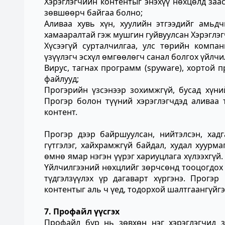
Хэрэглэгчийн контентыг энэхүү нөхцөлд заасн
зөвшөөрч байгаа болно;
Аливаа хувь хүн, хуулийн этгээдийг амьдч
хамааралтай гэж мушгин гуйвуулсан Хэрэглэг
Хүсээгүй сурталчилгаа, улс төрийн компан
үзүүлэгч эсхүл өмгөөлөгч санал болгох үйлчи
Вирус, тагнах программ (spyware), хортой п
файлууд;
Прогэрийн үзсэнээр зохимжгүй, бусад хүни
Прогэр болон түүний хэрэглэгчдэд аливаа 
контент.
Прогэр дээр байршуулсан, нийтэлсэн, хадг
гүтгэлэг, хайхрамжгүй байдал, худал хуурм
өмнө ямар нэгэн үүрэг хариуцлага хүлээхгүй.
Үйлчилгээний нөхцлийг зөрчсөнд тооцогдох 
түдгэлзүүлэх үр дагаварт хүргэнэ. Прогэр
контентыг аль ч үед, тодорхой шалтгаангүйгээ
7. Профайл үүсгэх
Профайл бүр нь зөвхөн нэг хэрэглэгчид з