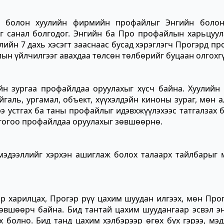
эн болон хуулийн фирмийн профайлыг Энгийн боло
г санал болгодог. Энгийн ба Про профайлын харьцуул
лийн 7 дахь хэсэгт зааснаас бусад хэрэглэгч Прогэрд п
йлын үйлчилгээг авахдаа төлсөн төлбөрийг буцаан олгохг
йн зургаа профайлдаа оруулахыг хүсч байна. Хуулийн
йгаль, ургамал, объект, хүүхэлдэйн киноны зураг, мөн 
ээ устгах ба таны профайлыг идэвхжүүлэхээс татгалзах 
огогоо профайлдаа оруулахыг зөвшөөрнө.
 мэдээллийг хэрхэн ашиглаж болох талаарх тайлбарыг 
ар харилцах, Прогэр рүү цахим шуудан илгээх, мөн Про
зөвшөөрч байна. Бид тантай цахим шуудангаар эсвэл э
 болно. Бид танд цахим хэлбэрээр өгөх бүх гэрээ, мэд