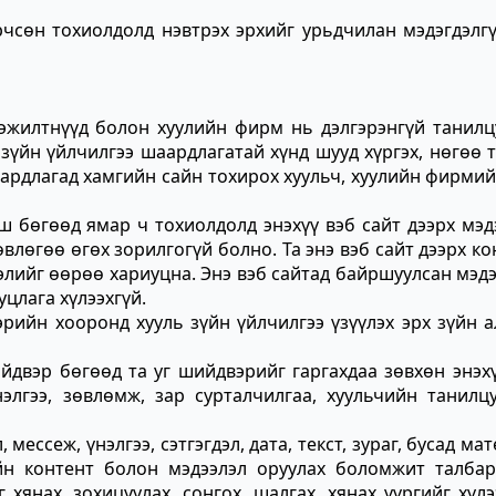
рчсөн тохиолдолд нэвтрэх эрхийг урьдчилан мэдэгдэлг
эжилтнүүд болон хуулийн фирм нь дэлгэрэнгүй танилцу
зүйн үйлчилгээ шаардлагатай хүнд шууд хүргэх, нөгөө 
шаардлагад хамгийн сайн тохирох хуульч, хуулийн фирми
ш бөгөөд ямар ч тохиолдолд энэхүү вэб сайт дээрх мэд
өвлөгөө өгөх зорилгогүй болно. Та энэ вэб сайт дээрх ко
дэлийг өөрөө хариуцна. Энэ вэб сайтад байршуулсан мэд
цлага хүлээхгүй.
рийн хооронд хууль зүйн үйлчилгээ үзүүлэх эрх зүйн 
йдвэр бөгөөд та уг шийдвэрийг гаргахдаа зөвхөн энэх
нэлгээ, зөвлөмж, зар сурталчилгаа, хуульчийн танилц
мессеж, үнэлгээ, сэтгэгдэл, дата, текст, зураг, бусад ма
дийн контент болон мэдээлэл оруулах боломжит талбар
хянах, зохицуулах, сонгох, шалгах, хянах үүргийг хүлэ