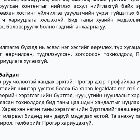
уулсан контентыг нийтлэх эсхүл нийтлэхгүй байх эр
өвхөн хостинг үйлчилгээ үзүүлэгчийн үүрэг гүйцэтгэх 
 ч хариуцлага хүлээхгүй. Бид таны хувийн мэдээлли
ж, боловсруулж болно гэдгийг анхаарна уу.
гээгээ бүхэлд нь эсвэл нэг хэсгийг өөрчлөх, түр хугац
г өөрчилсөн, түдгэлзүүлсэн, зогсоосон тохиолдолд П
риуцлага хүлээхгүй.
 байдал
р руу чөлөөтэй хандах эрхтэй. Прогэр дээр профайлаа ү
гэлийг шинээр үүсгэж болох ба хэрэв legaldata.mn вэб 
 өөрийн хэрэглэгчийн бүртгэл, нууц үгийн нууцлалыг ха
игласан тохиолдолд бид таны цаашдын хандалтыг цуцлах
 Хэрэв хэн нэгэн таны хэрэглэгчийн бүртгэлийг зөвшөө
 илэрвэл бидэнд нэн даруй мэдэгдэх ёстой. Та энэхүү х
хирол, төлбөрийг Прогэр хариуцахгүй.