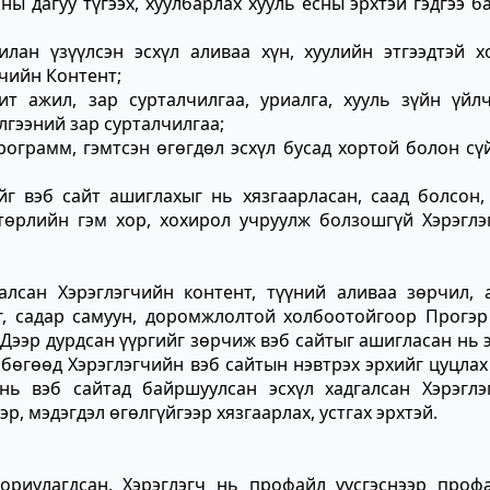
ы дагуу түгээх, хуулбарлах хууль ёсны эрхтэй гэдгээ б
илан үзүүлсэн эсхүл аливаа хүн, хуулийн этгээдтэй х
чийн Контент;
ит ажил, зар сурталчилгаа, уриалга, хууль зүйн үйлч
лгээний зар сурталчилгаа;
рограмм, гэмтсэн өгөгдөл эсхүл бусад хортой болон сү
йг вэб сайт ашиглахыг нь хязгаарласан, саад болсон,
төрлийн гэм хор, хохирол учруулж болзошгүй Хэрэглэ
алсан Хэрэглэгчийн контент, түүний аливаа зөрчил, а
аг, садар самуун, доромжлолтой холбоотойгоор
Прогэр
 Дээр дурдсан үүргийг зөрчиж вэб сайтыг ашигласан нь 
бөгөөд Хэрэглэгчийн вэб сайтын нэвтрэх эрхийг цуцлах
 нь вэб сайтад байршуулсан эсхүл хадгалсан Хэрэглэ
р, мэдэгдэл өгөлгүйгээр хязгаарлах, устгах эрхтэй.
ориулагдсан. Хэрэглэгч нь профайл үүсгэснээр проф