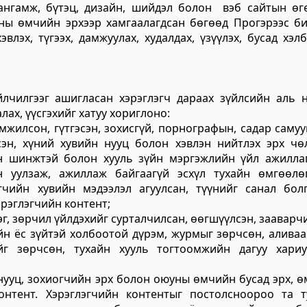
хангамж, бүтэц, дизайн, шийдэл болон вэб сайтын өгө
уны өмчийн эрхээр хамгаалагдсан бөгөөд Прогэрээс би
влэх, түгээх, дамжуулах, худалдах, үзүүлэх, бусад хэл
үйлчилгээг ашигласан хэрэглэгч дараах зүйлсийн аль 
лах, үүсгэхийг хатуу хориглоно:
омжилсон, гүтгэсэн, зохисгүй, порнографын, садар самуу
лсэн, хүний хувийн нууц болон хэвлэн нийтлэх эрх чө
рын шинжтэй болон хууль зүйн мэргэжлийн үйл ажилла
 уулзаж, ажиллаж байгаагүй эсхүл тухайн өмгөөлө
чийн хувийн мэдээлэл агуулсан, түүнийг санал болг
рэглэгчийн контент;
эг, зөрчил үйлдэхийг сурталчилсан, өөгшүүлсэн, зааварч
йн ёс зүйтэй холбоотой дүрэм, журмыг зөрчсөн, алива
г зөрчсөн, тухайн хууль тогтоомжийн дагуу хариу
 нууц, зохиогчийн эрх болон оюуны өмчийн бусад эрх, 
онтент. Хэрэглэгчийн контентыг постолсноороо та т