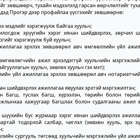
ийг зөвшөөрч, тухайн мэдээлэлд гарсан өөрчлөлтийг тух
ээдэд Прогэр дээр профайлаа үүсгэхийг зөвшөөрнө:
рх мэдлийг хэрэгжүүлж байгаа хуульч;
илогдож эрүүгийн хэрэг хянан шийдвэрлэх, зөрчил ш
ргийг хэрэгжүүлж буй хуульч;
жиллагаа эрхлэх зөвшөөрөл авч өмгөөллийн үйл ажил
 өмгөөлөгчийн ажил эрхэлдэггүй хуульчийн мэргэжлий
йгууллагын хуульч, зөвлөх хуульч гэх мэт);
лийн үйл ажиллагаа эрхлэх зөвшөөрөл авч нотариатчий
ан шийдвэрлэх ажиллагаа явуулах эрхтэй мэргэжилтэн;
йн багш, туслах багш, хүрээлэн, төрийн болон төрий
ажлынхаа хажуугаар багшлах болон судалгааны ажил э
шүүхийн бус журмаар хэрэг хянан шийдвэрлэх ажилла
вартай тодорхой салбар, чиглэл (зөвхөн хууль, эрх з
н;
уулийн сургууль төгсөөд хуульчийн мэргэжлийн үйл ажи