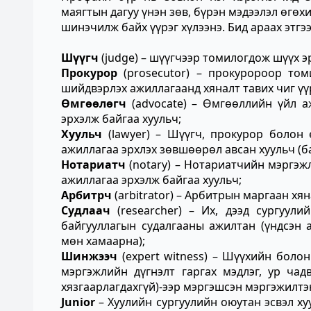
маягтын дагуу үнэн зөв, бүрэн мэдээлэл өгөх
шинэчилж байх үүрэг хүлээнэ. Бид араах этг
Шүүгч
(judge) – шүүгчээр томилогдож шүүх э
Прокурор
(prosecutor) – прокуророор том
шийдвэрлэх ажиллагаанд хяналт тавих чиг үү
Өмгөөлөгч
(advocate)
– Өмгөөллийн үйл а
эрхэлж байгаа хуульч;
Хуульч
(lawyer) – Шүүгч, прокурор болон
ажиллагаа эрхлэх зөвшөөрөл авсан хуульч (ба
Нотариатч
(notary)
– Нотариатчийн мэргэж
ажиллагаа эрхэлж байгаа хуульч;
Арбитрч
(arbitrator)
– Арбитрын маргаан хян
Судлаач
(researcher)
– Их, дээд сургуули
байгууллагын судалгааны ажилтан (үндсэн 
мөн хамаарна);
Шинжээч
(expert witness) –
Шүүхийн болон 
мэргэжлийн дүгнэлт гаргах мэдлэг, ур чад
хязгаарлагдахгүй)-ээр мэргэшсэн мэргэжилтэ
Junior
– Хуулийн сургуулийн оюутан эсвэл х