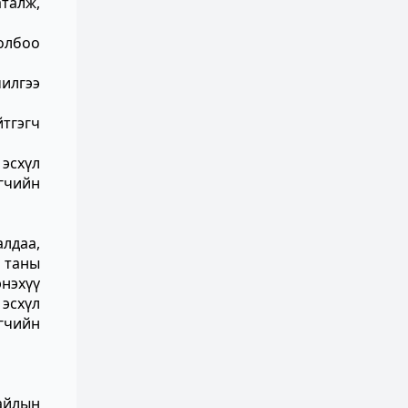
аталж,
олбоо
илгээ
йтгэгч
 эсхүл
гчийн
лдаа,
 таны
энэхүү
 эсхүл
гчийн
айлын