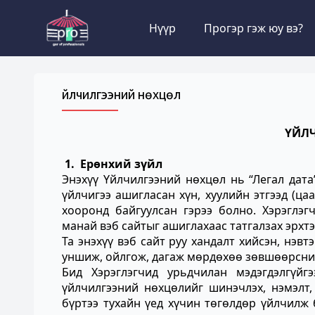
Нүүр
Прогэр гэж юу вэ?
Үйлчилгээний нөхцөл
ҮЙЛ
1. Ерөнхий зүйл
Энэхүү Үйлчилгээний нөхцөл нь “Легал дата”
үйлчигээ ашигласан хүн, хуулийн этгээд (цаа
хооронд байгуулсан гэрээ болно. Хэрэглэг
манай вэб сайтыг ашиглахаас татгалзах эрхтэ
Та энэхүү вэб сайт руу хандалт хийсэн, нэв
уншиж, ойлгож, дагаж мөрдөхөө зөвшөөрсни
Бид Хэрэглэгчид урьдчилан мэдэгдэлгүйг
үйлчилгээний нөхцөлийг шинэчлэх, нэмэлт,
бүртээ тухайн үед хүчин төгөлдөр үйлчилж