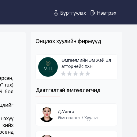
Бүртгүүлэх
Нэвтрэх
Онцлох хуулийн фирмүүд
Өмгөөллийн Эм Жэй Эл
атторнейс ХХН
эрсэн,
” гэх)
Даатгалтай өмгөөлөгчид
й бол
хцлийг
Д.Уянга
Өмгөөлөгч / Хуульч
нэхүү
 хийх
рсөнд