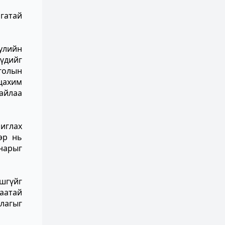
агатай
уулийн
үүдийг
голын
 цахим
файлаа
иглах
эр нь
анарыг
ошгүйг
аатай
лагыг