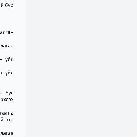
ай бүр
алган
лагаа
н үйл
н үйл
н бус
рхлэх
гаанд
үйгээр
ллагаа