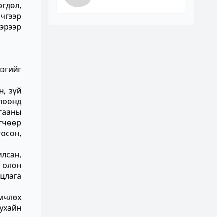
гдөл,
чгээр
бэрээр
нэгийг
н, зүй
лөөнд
гааны
гчөөр
осон,
илсан,
а олон
цлага
өмчлөх
ухайн