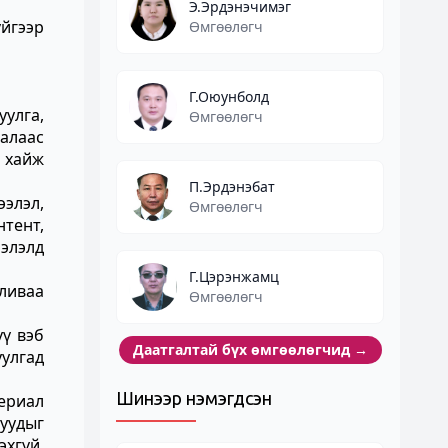
Э.Эрдэнэчимэг
үйгээр
Өмгөөлөгч
Г.Оюунболд
улга,
Өмгөөлөгч
талаас
й хайж
П.Эрдэнэбат
ээлэл,
Өмгөөлөгч
нтент,
ээлэлд
Г.Цэрэнжамц
аливаа
Өмгөөлөгч
үү вэб
Даатгалтай бүх өмгөөлөгчид
→
уулгад
Шинээр нэмэгдсэн
териал
уудыг
эхгүй.