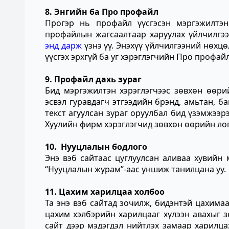
8. Энгийн ба Про профайл
Прогэр нь профайл үүсгэсэн мэргэжилт
профайлын жагсаалтаар харуулах үйлчилгээ
энд дарж
үзнэ үү. Энэхүү үйлчилгээний нөхцө
үүсгэх эрхгүй ба уг хэрэглэгчийн Про профа
9. Профайл дахь зураг
Бид мэргэжилтэн хэрэглэгчээс зөвхөн өөри
эсвэл гуравдагч этгээдийн брэнд, амьтан, ба
текст агуулсан зураг оруулбал бид үзэмжээр
Хуулийн фирм хэрэглэгчид зөвхөн өөрийн л
10. Нууцлалын бодлого
Энэ вэб сайтаас цуглуулсан аливаа хувийн
“
Нууцлалын журам
”-аас уншиж танилцана уу.
11. Цахим харилцаа холбоо
Та энэ вэб сайтад зочилж, бидэнтэй цахима
цахим хэлбэрийн харилцааг хүлээн авахыг 
сайт дээр мэдэгдэл нийтлэх замаар харилцах