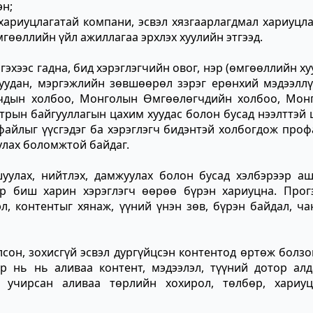
эн;
л хариуцлагатай компани, эсвэл хязгаарлагдмал хариуцл
өмгөөллийн
үйл ажиллагаа эрхлэх хуулийн этгээд.
эхээс гадна, бид хэрэглэгчийн овог, нэр (өмгөөллийн х
 шуудан, мэргэжлийн зөвшөөрөл зэрэг ерөнхий мэдээлл
чдын холбоо, Монголын Өмгөөлөгчдийн холбоо, Мон
трын байгууллагын цахим хуудас болон бусад нээлттэй
файлыг үүсгэдэг ба хэрэглэгч бидэнтэй холбогдож про
лах боломжтой байдаг.
уулах, нийтлэх, дамжуулах болон бусад хэлбэрээр аш
эр биш харин хэрэглэгч өөрөө бүрэн хариуцна. Прог
л, контентыг хянаж, үүний үнэн зөв, бүрэн байдал, ч
сон, зохисгүй эсвэл дургүйцсэн контентод өртөж болз
р нь нь аливаа контент, мэдээлэл, түүний дотор алд
 учирсан аливаа төрлийн хохирол, төлбөр, хариуц