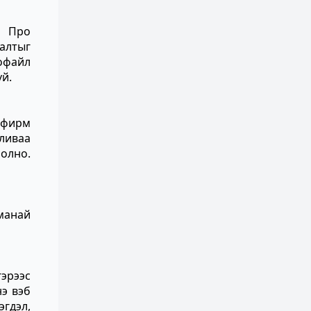
н Про
алтыг
рофайл
үй.
 фирм
аливаа
болно.
манай
гэрээс
нэ вэб
эгдэл,