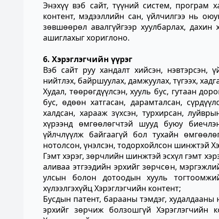
Энэхүү вэб сайт, түүний систем, програм 
контент, мэдээллийн сан, үйлчилгээ нь ою
зөвшөөрөл авалгүйгээр хуулбарлах, дахин хэ
ашиглахыг хориглоно.
6. Хэрэглэгчийн үүрэг
Вэб сайт руу хандалт хийсэн, нэвтэрсэн, 
нийтлэх, байршуулах, дамжуулах, түгээх, хадга
Худал, төөрөгдүүлсэн, хууль бус, гутаан дор
бус, өдөөн хатгасан, дарамталсан, сүрдүү
халдсан, харааж зүхсэн, турхирсан, луйв
хүрээнд өмгөөлөгчтэй шууд буюу биечлэн
үйлчлүүлж байгаагүй бол тухайн өмгөөлөг
нотолсон, үнэлсэн, тодорхойлсон шинжтэй Хэ
Гэмт хэрэг, зөрчлийн шинжтэй эсхүл гэмт хэр
аливаа этгээдийн эрхийг зөрчсөн, мэргэжли
улсын болон дотоодын хууль тогтоомжий
хүлээлгэхүйц Хэрэглэгчийн контент;
Бусдын патент, барааны тэмдэг, худалдааны
эрхийг зөрчиж болзошгүй Хэрэглэгчийн к