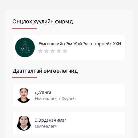
Онцлох хуулийн фирмүүд
Өмгөөллийн Эм Жэй Эл атторнейс ХХН
Даатгалтай өмгөөлөгчид
Д.Уянга
Өмгөөлөгч / Хуульч
Э.Эрдэнэчимэг
Өмгөөлөгч