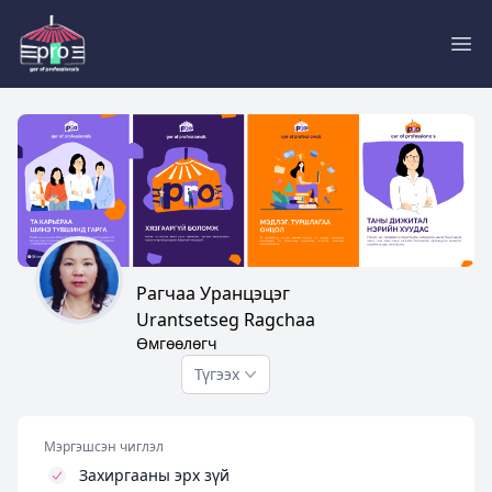
Pro
Рагчаа Уранцэцэг
Urantsetseg Ragchaa
Өмгөөлөгч
Түгээх
Мэргэшсэн чиглэл
Захиргааны эрх зүй