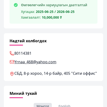
Өмгөөлөгчийн хариуцлагын даатгалтай
Хугацаа:
2025-06-25 / 2026-06-25
Хамгаалалт:
10,000,000 ₮
Надтай холбогдох
80114381
Yrnaa_468@yahoo.com
СБД, 8-р хороо, 14-р байр, 405 "Сити оффис"
Миний тухай
Монгол
English