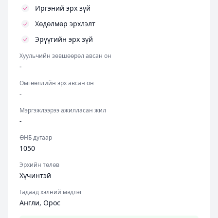
Иргэний эрх зүй
Хөдөлмөр эрхлэлт
Эрүүгийн эрх зүй
Хуульчийн зөвшөөрөл авсан он
-
Өмгөөллийн эрх авсан он
-
Мэргэжлээрээ ажилласан жил
-
ӨНБ дугаар
1050
Эрхийн төлөв
Хүчинтэй
Гадаад хэлний мэдлэг
Англи, Орос