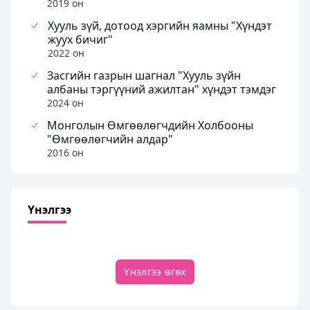
2019 он
Хууль зүй, дотоод хэргийн яамны "Хүндэт
жуух бичиг"
2022 он
Засгийн газрын шагнал "Хууль зүйн
албаны тэргүүний ажилтан" хүндэт тэмдэг
2024 он
Монголын Өмгөөлөгчдийн Холбооны
"Өмгөөлөгчийн алдар"
2016 он
Үнэлгээ
Үнэлгээ өгөх