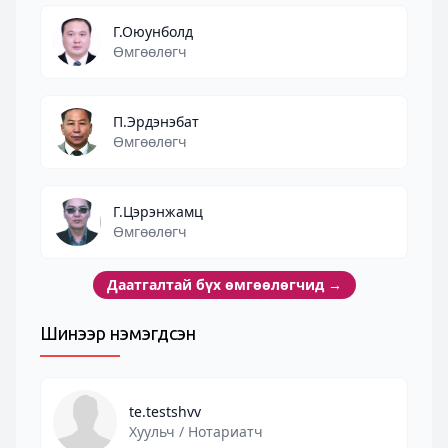
Г.Оюунболд
Өмгөөлөгч
П.Эрдэнэбат
Өмгөөлөгч
Г.Цэрэнжамц
Өмгөөлөгч
Даатгалтай бүх өмгөөлөгчид
→
Шинээр нэмэгдсэн
te.testshvv
Хуульч / Нотариатч