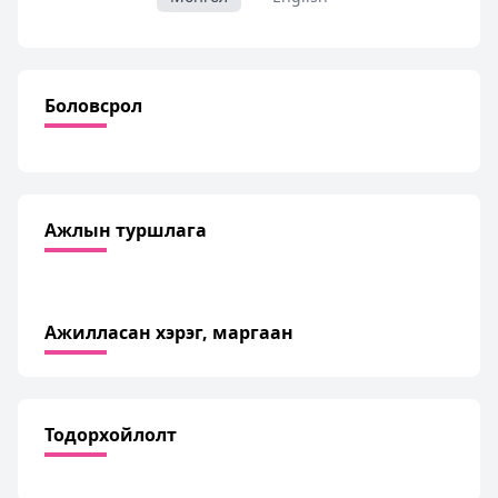
Боловсрол
Ажлын туршлага
Ажилласан хэрэг, маргаан
Тодорхойлолт