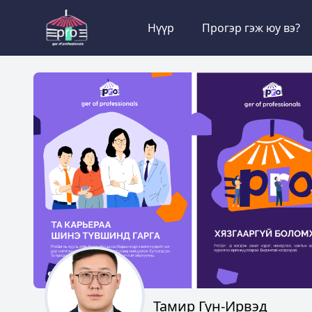
Нүүр
Прогэр гэж юу вэ?
Тамир Гүн-Ирвэд