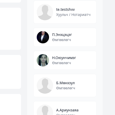
te.testshvv
Хуульч / Нотариатч
П.Энхцэцэг
Өмгөөлөгч
Н.Оюунчимэг
Өмгөөлөгч
Б.Мөнхзул
Өмгөөлөгч
А.Ариунзаяа