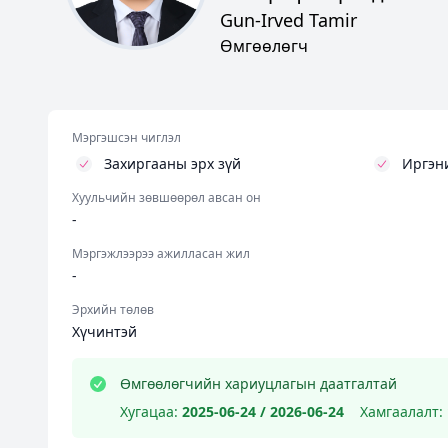
Gun-Irved Tamir
Өмгөөлөгч
Мэргэшсэн чиглэл
Захиргааны эрх зүй
Иргэни
Хуульчийн зөвшөөрөл авсан он
-
Мэргэжлээрээ ажилласан жил
-
Эрхийн төлөв
Хүчинтэй
Өмгөөлөгчийн хариуцлагын даатгалтай
Хугацаа:
2025-06-24 / 2026-06-24
Хамгаалалт: