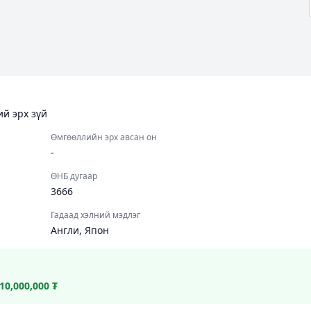
й эрх зүй
Өмгөөллийн эрх авсан он
-
ӨНБ дугаар
3666
Гадаад хэлний мэдлэг
Англи, Япон
10,000,000 ₮