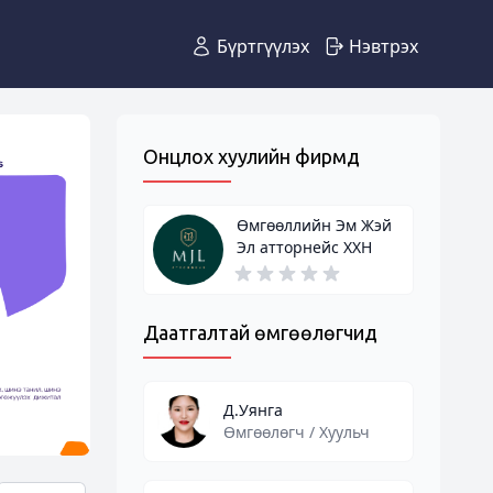
Бүртгүүлэх
Нэвтрэх
Онцлох хуулийн фирмүүд
Өмгөөллийн Эм Жэй
Эл атторнейс ХХН
Даатгалтай өмгөөлөгчид
Д.Уянга
Өмгөөлөгч / Хуульч