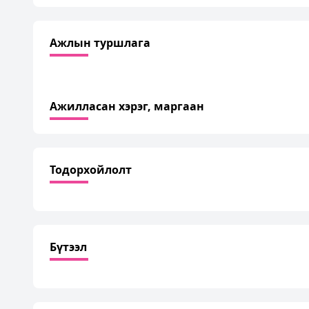
Ажлын туршлага
Ажилласан хэрэг, маргаан
Тодорхойлолт
Бүтээл