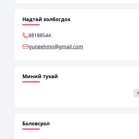
Надтай холбогдох
88188544
guneehmn@gmail.com
Миний тухай
Боловсрол