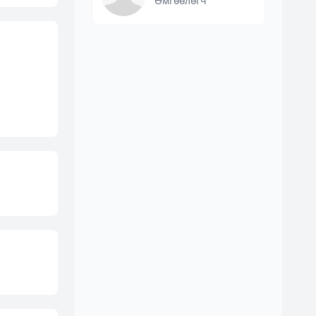
Өмгөөлөгч