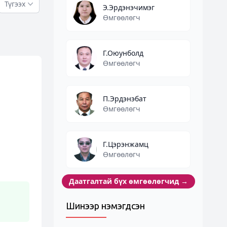
Түгээх
Э.Эрдэнэчимэг
Өмгөөлөгч
Г.Оюунболд
Өмгөөлөгч
П.Эрдэнэбат
Өмгөөлөгч
Г.Цэрэнжамц
Өмгөөлөгч
Даатгалтай бүх өмгөөлөгчид
→
Шинээр нэмэгдсэн