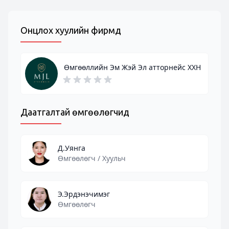
Онцлох хуулийн фирмүүд
Өмгөөллийн Эм Жэй Эл атторнейс ХХН
Даатгалтай өмгөөлөгчид
Д.Уянга
Өмгөөлөгч / Хуульч
Э.Эрдэнэчимэг
Өмгөөлөгч