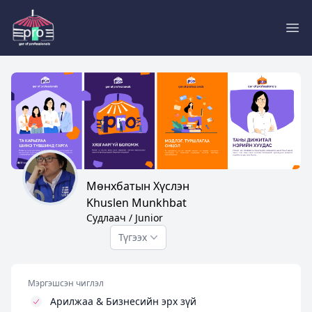
Pro
Мөнхбатын Хүслэн
Khuslen Munkhbat
Судлаач / Junior
Түгээх
Мэргэшсэн чиглэл
Арилжаа & Бизнесийн эрх зүй