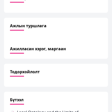
Ажлын туршлага
Ажилласан хэрэг, маргаан
Тодорхойлолт
Бүтээл