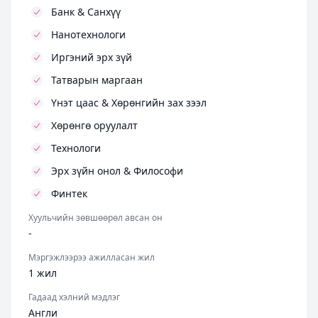
Банк & Санхүү
Нанотехнологи
Иргэний эрх зүй
Татварын маргаан
Үнэт цаас & Хөрөнгийн зах зээл
Хөрөнгө оруулалт
Технологи
Эрх зүйн онол & Философи
Финтек
Хуульчийн зөвшөөрөл авсан он
-
Мэргэжлээрээ ажилласан жил
1 жил
Гадаад хэлний мэдлэг
Англи