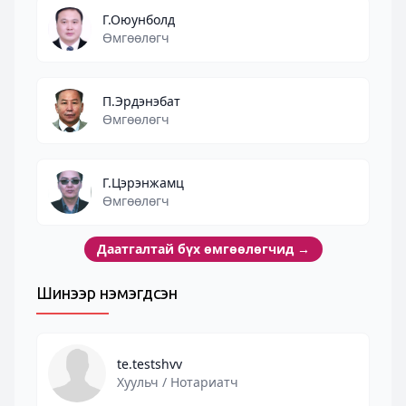
Г.Оюунболд
Өмгөөлөгч
П.Эрдэнэбат
Өмгөөлөгч
Г.Цэрэнжамц
Өмгөөлөгч
Даатгалтай бүх өмгөөлөгчид
→
Шинээр нэмэгдсэн
te.testshvv
Хуульч / Нотариатч