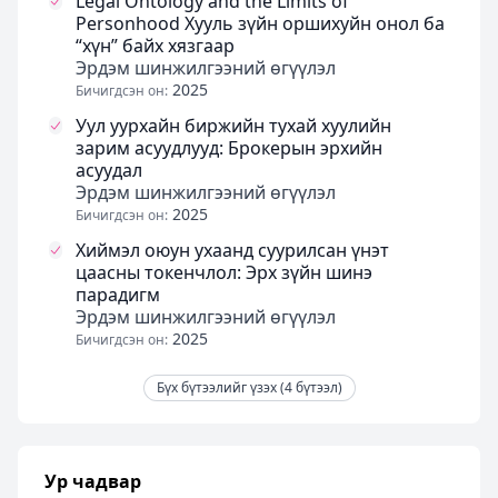
Legal Ontology and the Limits of
Personhood Хууль зүйн оршихуйн онол ба
“хүн” байх хязгаар
Эрдэм шинжилгээний өгүүлэл
2025
Бичигдсэн он:
Уул уурхайн биржийн тухай хуулийн
зарим асуудлууд: Брокерын эрхийн
асуудал
Эрдэм шинжилгээний өгүүлэл
2025
Бичигдсэн он:
Хиймэл оюун ухаанд суурилсан үнэт
цаасны токенчлол: Эрх зүйн шинэ
парадигм
Эрдэм шинжилгээний өгүүлэл
2025
Бичигдсэн он:
Бүх бүтээлийг үзэх (4 бүтээл)
Ур чадвар