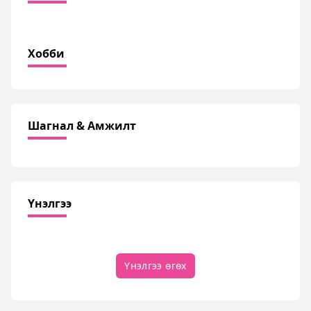
Хобби
Шагнал & Амжилт
Үнэлгээ
Үнэлгээ өгөх