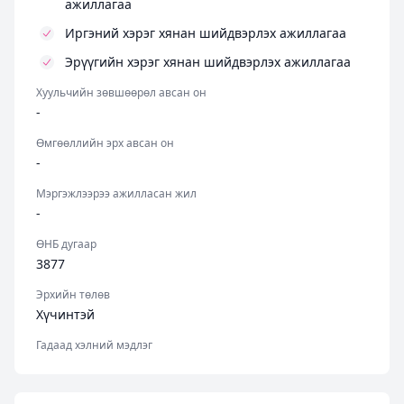
ажиллагаа
Иргэний хэрэг хянан шийдвэрлэх ажиллагаа
Эрүүгийн хэрэг хянан шийдвэрлэх ажиллагаа
Хуульчийн зөвшөөрөл авсан он
-
Өмгөөллийн эрх авсан он
-
Мэргэжлээрээ ажилласан жил
-
ӨНБ дугаар
3877
Эрхийн төлөв
Хүчинтэй
Гадаад хэлний мэдлэг