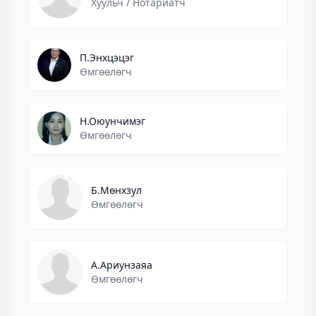
Хуульч / Нотариатч
П.Энхцэцэг
Өмгөөлөгч
Н.Оюунчимэг
Өмгөөлөгч
Б.Мөнхзул
Өмгөөлөгч
А.Ариунзаяа
Өмгөөлөгч