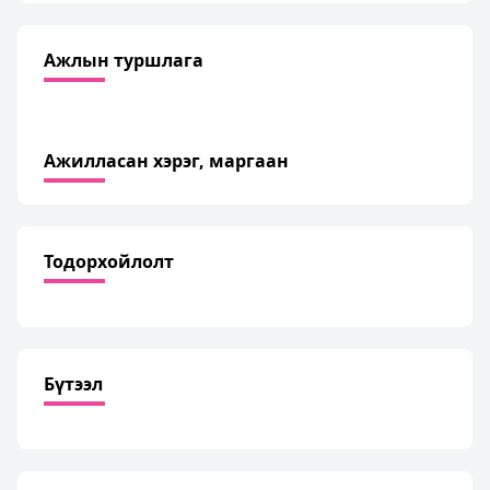
Ажлын туршлага
Ажилласан хэрэг, маргаан
Тодорхойлолт
Бүтээл