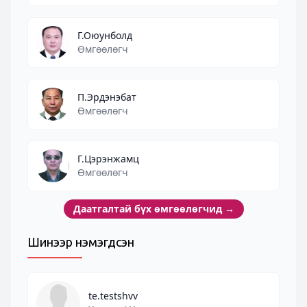
Г.Оюунболд
Өмгөөлөгч
П.Эрдэнэбат
Өмгөөлөгч
Г.Цэрэнжамц
Өмгөөлөгч
Даатгалтай бүх өмгөөлөгчид
→
Шинээр нэмэгдсэн
te.testshvv