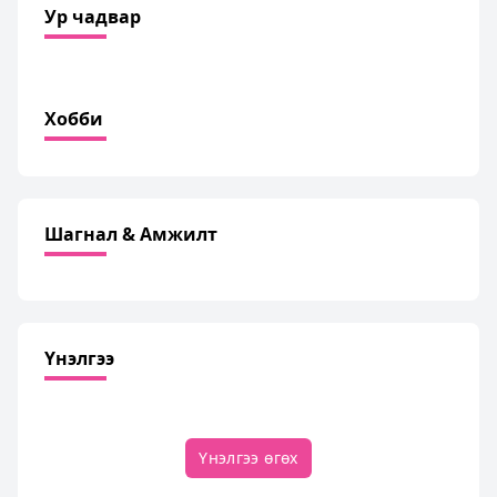
Ур чадвар
Хобби
Шагнал & Амжилт
Үнэлгээ
Үнэлгээ өгөх