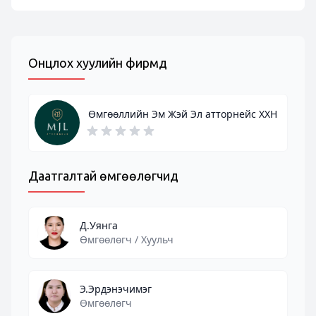
Онцлох хуулийн фирмүүд
Өмгөөллийн Эм Жэй Эл атторнейс ХХН
Даатгалтай өмгөөлөгчид
Д.Уянга
Өмгөөлөгч / Хуульч
Э.Эрдэнэчимэг
Өмгөөлөгч