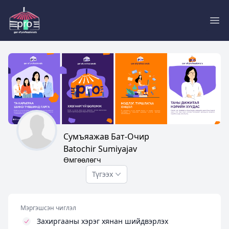
Pro
Сумъяажав Бат-Очир
Batochir Sumiyajav
Өмгөөлөгч
Түгээх
Мэргэшсэн чиглэл
Захиргааны хэрэг хянан шийдвэрлэх