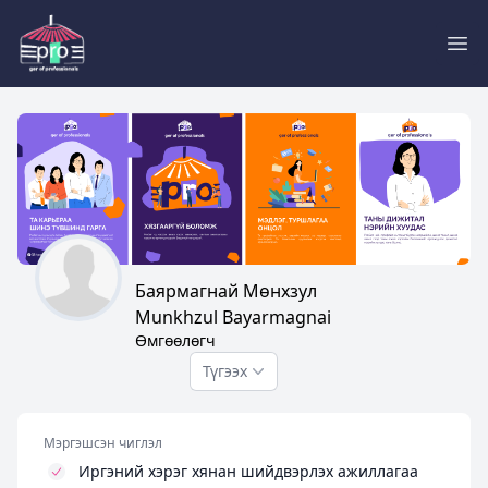
Pro
Баярмагнай Мөнхзул
Munkhzul Bayarmagnai
Өмгөөлөгч
Түгээх
Мэргэшсэн чиглэл
Иргэний хэрэг хянан шийдвэрлэх ажиллагаа