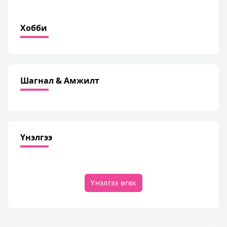
Хобби
Шагнал & Амжилт
Үнэлгээ
Үнэлгээ өгөх