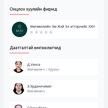
Онцлох хуулийн фирмүүд
Өмгөөллийн Эм Жэй Эл атторнейс ХХН
Даатгалтай өмгөөлөгчид
Д.Уянга
Өмгөөлөгч / Хуульч
Э.Эрдэнэчимэг
Өмгөөлөгч
Г.Оюунболд