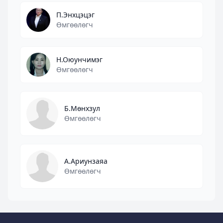
П.Энхцэцэг
Өмгөөлөгч
Н.Оюунчимэг
Өмгөөлөгч
Б.Мөнхзул
Өмгөөлөгч
А.Ариунзаяа
Өмгөөлөгч