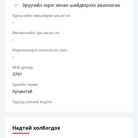
Эрүүгийн хэрэг хянан шийдвэрлэх ажиллагаа
Хуульчийн зөвшөөрөл авсан он
-
Өмгөөллийн эрх авсан он
-
Мэргэжлээрээ ажилласан жил
-
ӨНБ дугаар
3791
Эрхийн төлөв
Хүчинтэй
Гадаад хэлний мэдлэг
Надтай холбогдох