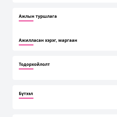
Ажлын туршлага
Ажилласан хэрэг, маргаан
Тодорхойлолт
Бүтээл