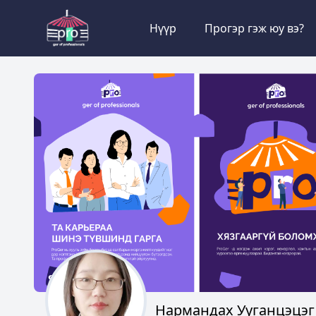
Нүүр
Прогэр гэж юу вэ?
Нармандах Ууганцэцэг