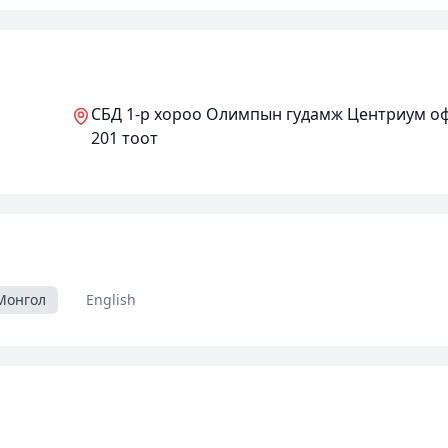
СБД 1-р хороо Олимпын гудамж Центриум оф
201 тоот
Монгол
English