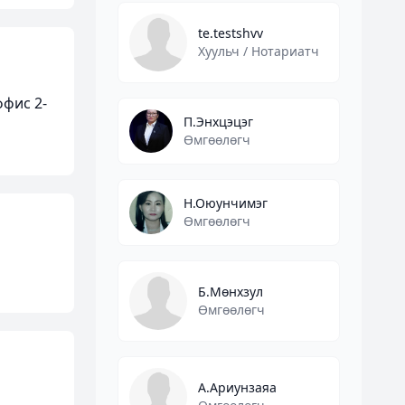
te.testshvv
Хуульч / Нотариатч
фис 2-
П.Энхцэцэг
Өмгөөлөгч
Н.Оюунчимэг
Өмгөөлөгч
Б.Мөнхзул
Өмгөөлөгч
А.Ариунзаяа