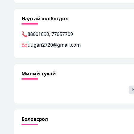
Надтай холбогдох
88001890, 77057709
uugan2720@gmail.com
Миний тухай
Боловсрол