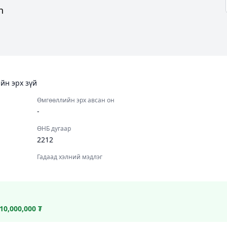
h
йн эрх зүй
Өмгөөллийн эрх авсан он
-
ӨНБ дугаар
2212
Гадаад хэлний мэдлэг
10,000,000 ₮