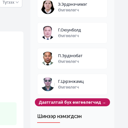
Түгээх
Э.Эрдэнэчимэг
Өмгөөлөгч
Г.Оюунболд
Өмгөөлөгч
П.Эрдэнэбат
Өмгөөлөгч
Г.Цэрэнжамц
Өмгөөлөгч
Даатгалтай бүх өмгөөлөгчид
→
Шинээр нэмэгдсэн