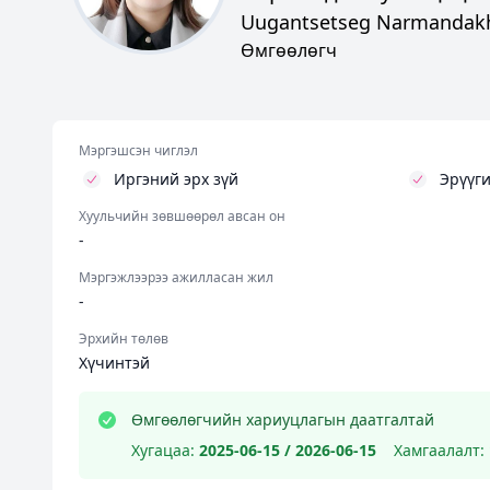
Uugantsetseg Narmandak
Өмгөөлөгч
Мэргэшсэн чиглэл
Иргэний эрх зүй
Эрүүги
Хуульчийн зөвшөөрөл авсан он
-
Мэргэжлээрээ ажилласан жил
-
Эрхийн төлөв
Хүчинтэй
Өмгөөлөгчийн хариуцлагын даатгалтай
Хугацаа:
2025-06-15 / 2026-06-15
Хамгаалалт: