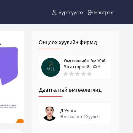
Бүртгүүлэх
Нэвтрэх
Онцлох хуулийн фирмүүд
Өмгөөллийн Эм Жэй
Эл атторнейс ХХН
Даатгалтай өмгөөлөгчид
Д.Уянга
Өмгөөлөгч / Хуульч