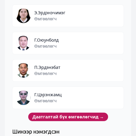
Э.Эрдэнэчимэг
Өмгөөлөгч
Г.Оюунболд
Өмгөөлөгч
П.Эрдэнэбат
Өмгөөлөгч
Г.Цэрэнжамц
Өмгөөлөгч
Даатгалтай бүх өмгөөлөгчид
→
Шинээр нэмэгдсэн