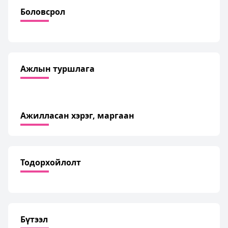
Боловсрол
Ажлын туршлага
Ажилласан хэрэг, маргаан
Тодорхойлолт
Бүтээл