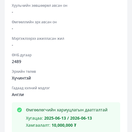
Хуульчийн зөвшөөрөл авсан он
-
Өмгөөллийн эрх авсан он
-
Мэргэжлээрээ ажилласан жил
-
ӨНБ дугаар
2489
Эрхийн төлөв
Хүчинтэй
Гадаад хэлний мэдлэг
Англи
Өмгөөлөгчийн хариуцлагын даатгалтай
Хугацаа:
2025-06-13 / 2026-06-13
Хамгаалалт:
10,000,000 ₮