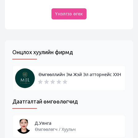
Үнэлгээ өгөх
Онцлох хуулийн фирмүүд
Өмгөөллийн Эм Жэй Эл атторнейс ХХН
Даатгалтай өмгөөлөгчид
Д.Уянга
Өмгөөлөгч / Хуульч