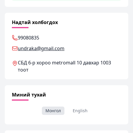
Надтай холбогдох
99080835
undraka@gmail.com
СБД 6-р хороо metromall 10 давхар 1003
тоот
Миний тухай
Монгол
English