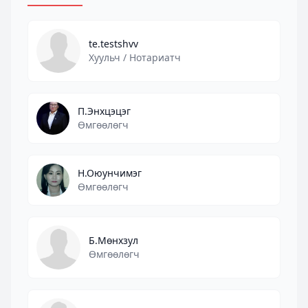
te.testshvv
Хуульч / Нотариатч
П.Энхцэцэг
Өмгөөлөгч
Н.Оюунчимэг
Өмгөөлөгч
Б.Мөнхзул
Өмгөөлөгч