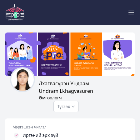
Pro
Лхагвасүрэн Ундрам
Undram Lkhagvasuren
Өмгөөлөгч
Түгээх
Мэргэшсэн чиглэл
Иргэний эрх зүй