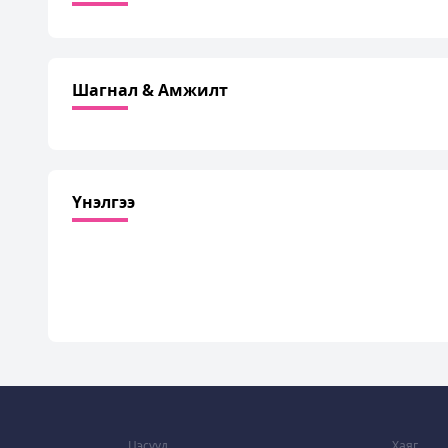
Шагнал & Амжилт
Үнэлгээ
Цэсүүд
Хаяг