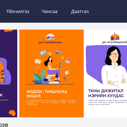
Үйлчилгээ
Чансаа
Даатгал
рэв