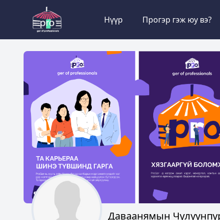
Нүүр
Прогэр гэж юу вэ?
Даваанямын Чулуунпү