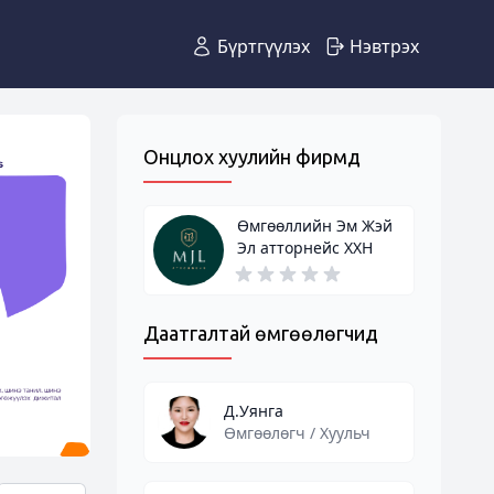
Бүртгүүлэх
Нэвтрэх
Онцлох хуулийн фирмүүд
Өмгөөллийн Эм Жэй
Эл атторнейс ХХН
Даатгалтай өмгөөлөгчид
Д.Уянга
Өмгөөлөгч / Хуульч