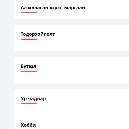
Ажилласан хэрэг, маргаан
Тодорхойлолт
Бүтээл
Ур чадвар
Хобби