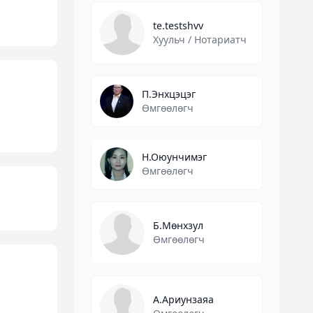
te.testshvv
Хуульч / Нотариатч
П.Энхцэцэг
Өмгөөлөгч
Н.Оюунчимэг
Өмгөөлөгч
Б.Мөнхзул
Өмгөөлөгч
А.Ариунзаяа