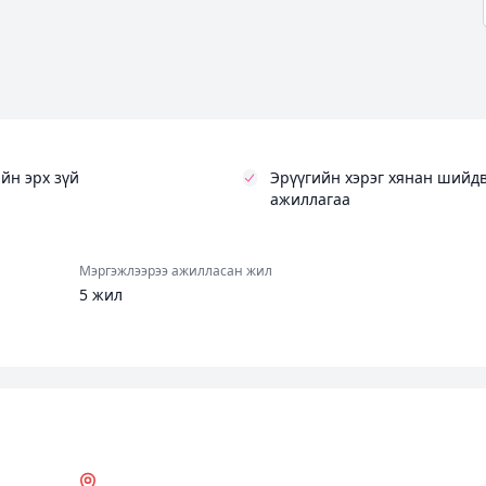
йн эрх зүй
Эрүүгийн хэрэг хянан шийд
ажиллагаа
Мэргэжлээрээ ажилласан жил
5 жил