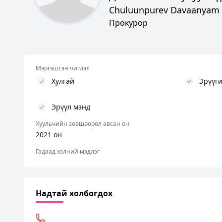
Chuluunpurev Davaanyam
Прокурор
Мэргэшсэн чиглэл
Хулгай
Эрүүги
Эрүүл мэнд
Хуульчийн зөвшөөрөл авсан он
2021 он
Гадаад хэлний мэдлэг
Надтай холбогдох