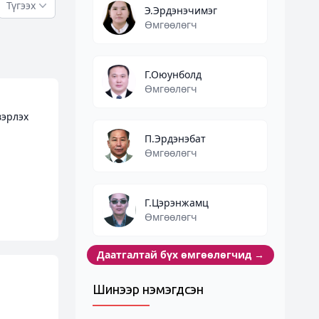
Түгээх
Э.Эрдэнэчимэг
Өмгөөлөгч
Г.Оюунболд
Өмгөөлөгч
вэрлэх
П.Эрдэнэбат
Өмгөөлөгч
Г.Цэрэнжамц
Өмгөөлөгч
Даатгалтай бүх өмгөөлөгчид
→
Шинээр нэмэгдсэн