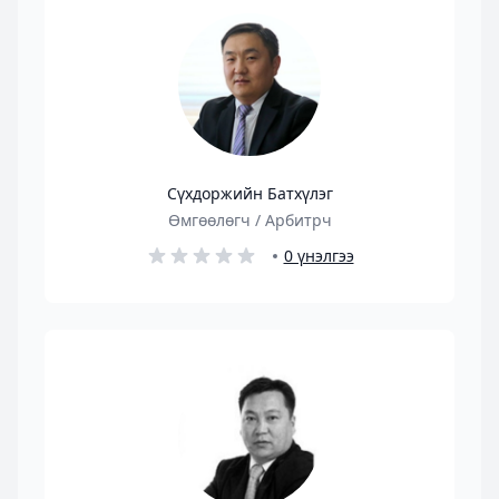
Сүхдоржийн Батхүлэг
Өмгөөлөгч / Арбитрч
0 үнэлгээ