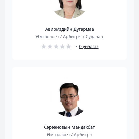
Авирмэдийн Дугармаа
Өмгөөлөгч / Арбитрч / Судлаач
0 үнэлгээ
Сэрээновын Мандахбат
Өмгөөлөгч / Арбитрч