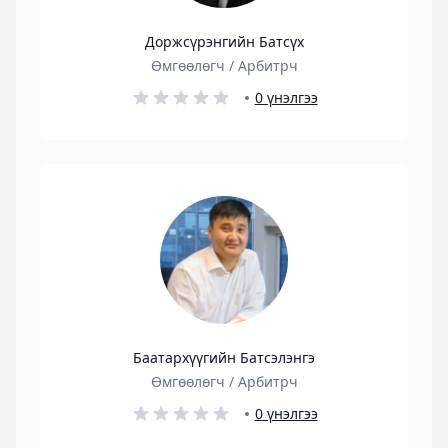
Доржсүрэнгийн Батсүх
Өмгөөлөгч / Арбитрч
0 үнэлгээ
Баатархүүгийн Батсэлэнгэ
Өмгөөлөгч / Арбитрч
0 үнэлгээ