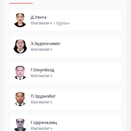
Д.Уянга
Өмгөөлөгч / Хуульч
Э.Эрдэнэчимэг
Өмгөөлөгч
Г.Оюунболд
Өмгөөлөгч
П.Эрдэнэбат
Өмгөөлөгч
Г.Цэрэнжамц
Өмгөөлөгч