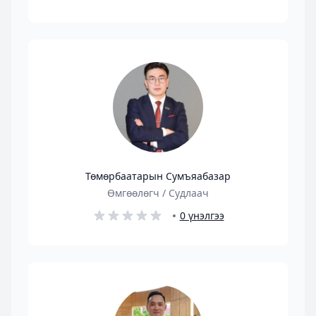
Төмөрбаатарын Сумъяабазар
Өмгөөлөгч / Судлаач
0 үнэлгээ