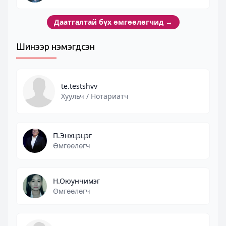
Даатгалтай бүх өмгөөлөгчид
→
Шинээр нэмэгдсэн
te.testshvv
Хуульч / Нотариатч
П.Энхцэцэг
Өмгөөлөгч
Н.Оюунчимэг
Өмгөөлөгч