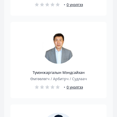
0 үнэлгээ
Түмэнжаргалын Мэндсайхан
Өмгөөлөгч / Арбитрч / Судлаач
0 үнэлгээ