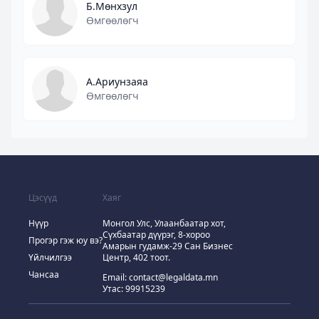
Б.Мөнхзул
Өмгөөлөгч
А.Ариунзаяа
Өмгөөлөгч
Цэсүүд
Хаяг
Нүүр
Монгол Улс, Улаанбаатар хот,
Сүхбаатар дүүрэг, 8-хороо
Прогэр гэж юу вэ?
Амарын гудамж-29 Сан Бизнес
Үйлчилгээ
Центр, 402 тоот.
Чансаа
Email:
contact@legaldata.mn
Утас: 99915239