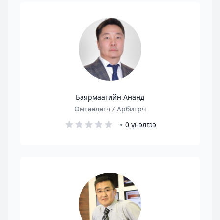
Баярмаагийн Ананд
Өмгөөлөгч / Арбитрч
0 үнэлгээ