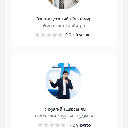
Ванчигсүрэнгийн Энхтамир
Өмгөөлөгч / Арбитрч
0.0
0 үнэлгээ
Ганхуягийн Давааням
Өмгөөлөгч / Хуульч / Судлаач
0 үнэлгээ