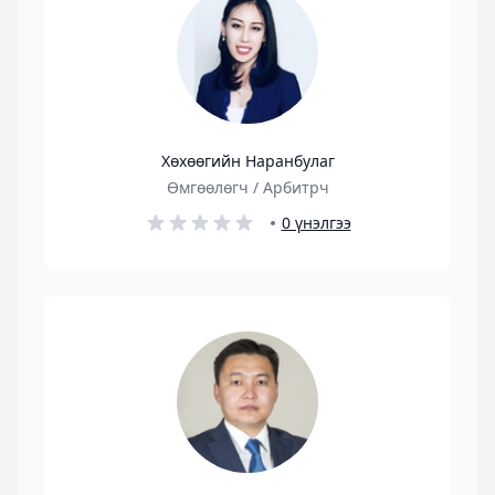
Хөхөөгийн Наранбулаг
Өмгөөлөгч / Арбитрч
0 үнэлгээ