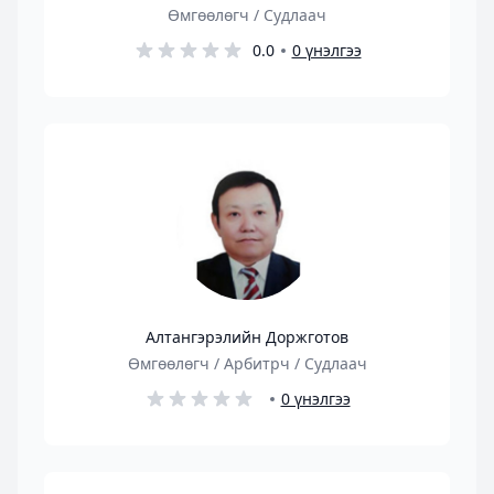
Өмгөөлөгч / Судлаач
0.0
0 үнэлгээ
Алтангэрэлийн Доржготов
Өмгөөлөгч / Арбитрч / Судлаач
0 үнэлгээ