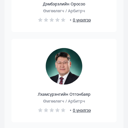
Дэмбэрэлийн Оросоо
Өмгөөлөгч / Арбитрч
0 үнэлгээ
Лхамсүрэнгийн Отгонбаяр
Өмгөөлөгч / Арбитрч
0 үнэлгээ