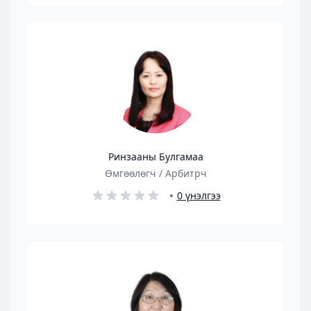
Ринзааны Булгамаа
Өмгөөлөгч / Арбитрч
0 үнэлгээ