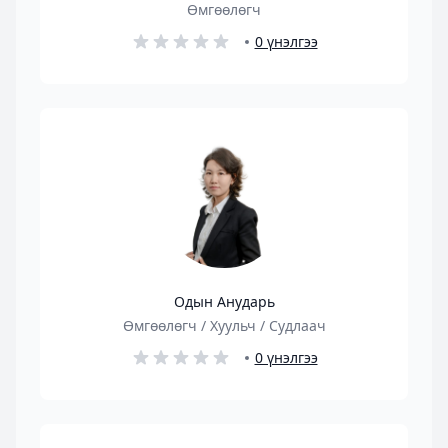
Өмгөөлөгч
0 үнэлгээ
Одын Анударь
Өмгөөлөгч / Хуульч / Судлаач
0 үнэлгээ