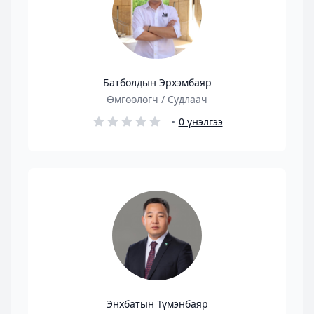
Батболдын Эрхэмбаяр
Өмгөөлөгч / Судлаач
0 үнэлгээ
Энхбатын Түмэнбаяр