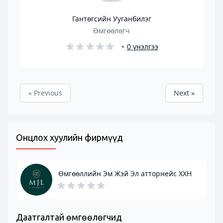
Гантөгсийн Ууганбилэг
Өмгөөлөгч
0 үнэлгээ
« Previous
Next »
Онцлох хуулийн фирмүүд
Өмгөөллийн Эм Жэй Эл атторнейс ХХН
Даатгалтай өмгөөлөгчид