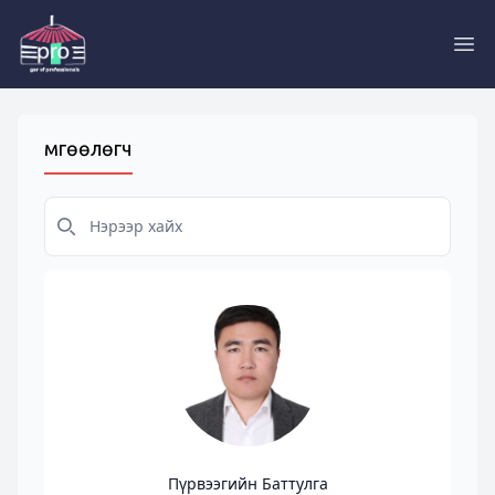
Pro
Өмгөөлөгч
Пүрвээгийн Баттулга