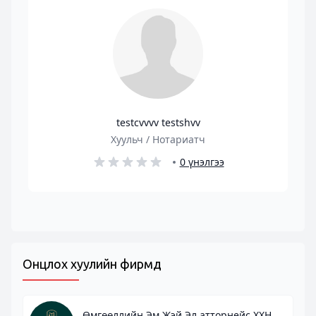
testcvvvv testshvv
Хуульч / Нотариатч
0 үнэлгээ
Онцлох хуулийн фирмүүд
Өмгөөллийн Эм Жэй Эл атторнейс ХХН