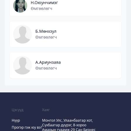
Н.Оюунчимэг
Өмгөөлөгч
Б.Мөнхзул
Өмгөөлөгч
А.Ариунзаяа
Өмгөөлөгч
Цэсүүд
Хаяг
Нүүр
Монгол Улс, Улаанбаатар хот,
Сүхбаатар дүүрэг, 8-хороо
Прогэр гэж юу вэ?
Амарын гудамж-29 Сан Бизнес