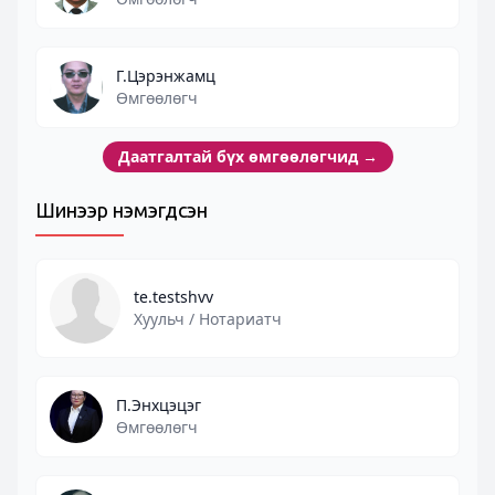
Г.Цэрэнжамц
Өмгөөлөгч
Даатгалтай бүх өмгөөлөгчид
→
Шинээр нэмэгдсэн
te.testshvv
Хуульч / Нотариатч
П.Энхцэцэг
Өмгөөлөгч