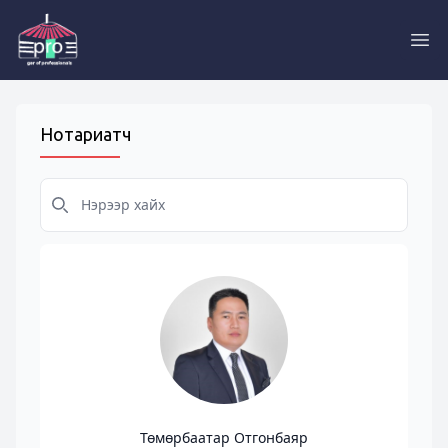
Pro
Нотариатч
Төмөрбаатар Отгонбаяр