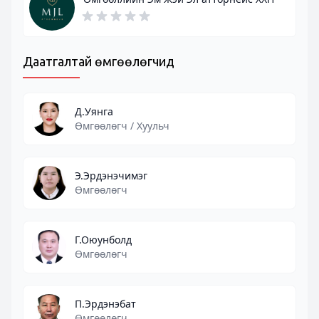
Даатгалтай өмгөөлөгчид
Д.Уянга
Өмгөөлөгч / Хуульч
Э.Эрдэнэчимэг
Өмгөөлөгч
Г.Оюунболд
Өмгөөлөгч
П.Эрдэнэбат
Өмгөөлөгч