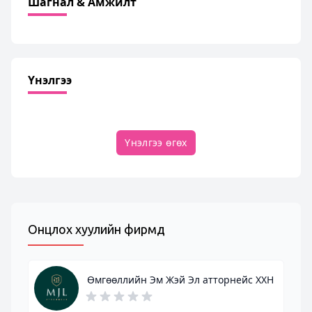
Шагнал & Амжилт
Үнэлгээ
Үнэлгээ өгөх
Онцлох хуулийн фирмүүд
Өмгөөллийн Эм Жэй Эл атторнейс ХХН