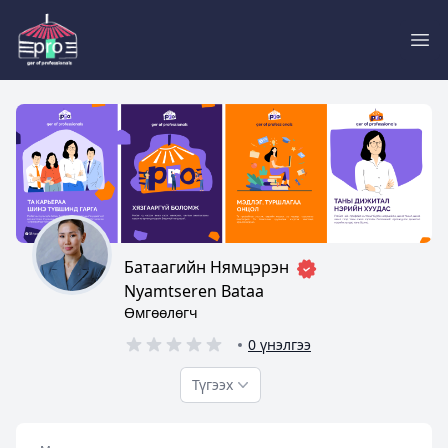
Pro
Батаагийн Нямцэрэн
Nyamtseren Bataa
Өмгөөлөгч
0 үнэлгээ
Түгээх