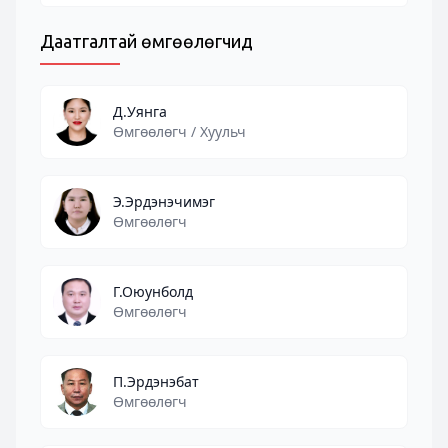
Даатгалтай өмгөөлөгчид
Д.Уянга
Өмгөөлөгч / Хуульч
Э.Эрдэнэчимэг
Өмгөөлөгч
Г.Оюунболд
Өмгөөлөгч
П.Эрдэнэбат
Өмгөөлөгч