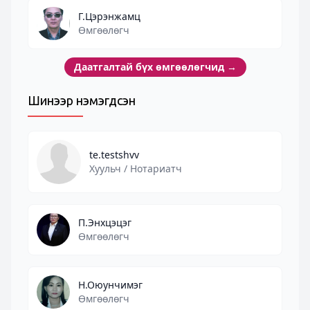
Г.Цэрэнжамц
Өмгөөлөгч
Даатгалтай бүх өмгөөлөгчид
→
Шинээр нэмэгдсэн
te.testshvv
Хуульч / Нотариатч
П.Энхцэцэг
Өмгөөлөгч
Н.Оюунчимэг
Өмгөөлөгч