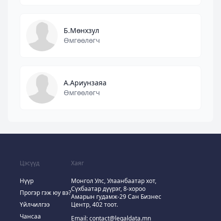
Б.Мөнхзул
Өмгөөлөгч
А.Ариунзаяа
Өмгөөлөгч
Цэсүүд
Хаяг
Нүүр
Монгол Улс, Улаанбаатар хот,
Сүхбаатар дүүрэг, 8-хороо
Прогэр гэж юу вэ?
Амарын гудамж-29 Сан Бизнес
Үйлчилгээ
Центр, 402 тоот.
Чансаа
Email:
contact@legaldata.mn