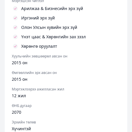
Мэргэшсэн чиглэл
Арилжаа & Бизнесийн эрх зүй
Иргэний эрх зүй
Олон Улсын хувийн эрх зүй
Үнэт цаас & Хөрөнгийн зах зээл
Хөрөнгө оруулалт
Хуульчийн зөвшөөрөл авсан он
2015 он
Өмгөөллийн эрх авсан он
2015 он
Мэргэжлээрээ ажилласан жил
12 жил
ӨНБ дугаар
2070
Эрхийн төлөв
Хүчинтэй